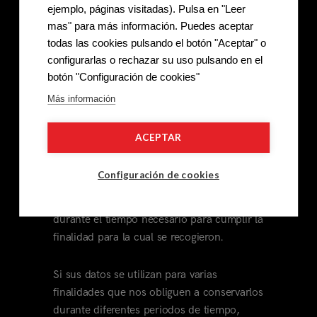
informático, gestoría, contabilidad,
ejemplo, páginas visitadas). Pulsa en "Leer
auditoría, asesoría y representación legal.
mas" para más información. Puedes aceptar
Dichos encargados pueden estar ubicados
todas las cookies pulsando el botón "Aceptar" o
en Estados Unidos y adheridos a Privacy
configurarlas o rechazar su uso pulsando en el
Shield – Decisión (UE) 2016/1250 de la
botón "Configuración de cookies"
Comisión, de 12 de julio de 2016.
Más información
6.- ¿Cuánto tiempo conservaremos
ACEPTAR
sus datos?
Configuración de cookies
Sus datos personales serán conservados
por Castarnado Espacio Fotográfico, S.L.
durante el tiempo necesario para cumplir la
finalidad para la cual se recogieron.
Si sus datos se utilizan para varias
finalidades que nos obliguen a conservarlos
durante diferentes periodos de tiempo,