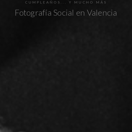
CUMPLEAÑOS... Y MUCHO MÁS
Fotografía Social en Valencia