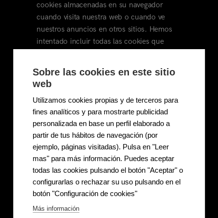
cookies almacenadas en su navegador
cuando visita nuestra web o cuando ve
nuestros anuncios en otros sitios. Hemos
intentado incluir todas las cookies que
utilizamos tanto nosotros como nuestros
socios tecnológicos, pero tenga en cuenta
Sobre las cookies en este sitio
que a veces podemos retrasarnos al
web
actualizar la lista. Si observa alguna
Utilizamos cookies propias y de terceros para
discrepancia o cree que falta alguna cookie,
fines analíticos y para mostrarte publicidad
no dude en decírnoslo.
personalizada en base un perfil elaborado a
partir de tus hábitos de navegación (por
¿Es seguro habilitar las cookies? –
ejemplo, páginas visitadas). Pulsa en "Leer
Información adicional
mas" para más información. Puedes aceptar
todas las cookies pulsando el botón "Aceptar" o
Sí. Tenga en cuenta que las cookies no
configurarlas o rechazar su uso pulsando en el
pueden dañar su equipo. Las cookies son
botón "Configuración de cookies"
únicamente pequeñas secuencias de datos
Más información
que no pueden realizar ninguna operación