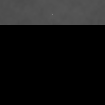
Pasión por la Fotografía
PASIÓN POR TI
Captamos tus momentos inolvidables con tu pareja,
hijos o amigos. Fotografiamos sentimientos,
emociones y pasiones. Para que nunca las olvides.
Estamos especializados en fotografía de eventos